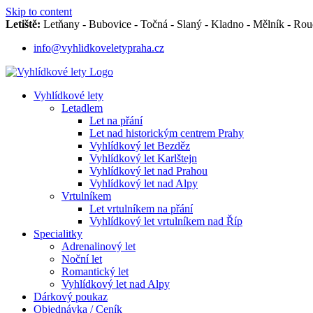
Skip to content
Letiště:
Letňany - Bubovice - Točná - Slaný - Kladno - Mělník - Roud
info@vyhlidkoveletypraha.cz
Vyhlídkové lety
Letadlem
Let na přání
Let nad historickým centrem Prahy
Vyhlídkový let Bezděz
Vyhlídkový let Karlštejn
Vyhlídkový let nad Prahou
Vyhlídkový let nad Alpy
Vrtulníkem
Let vrtulníkem na přání
Vyhlídkový let vrtulníkem nad Říp
Specialitky
Adrenalinový let
Noční let
Romantický let
Vyhlídkový let nad Alpy
Dárkový poukaz
Objednávka / Ceník