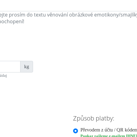
jte prosím do textu věnování obrázkové emotikony/smajlíky,
pochopení!
kg
údaj
Způsob platby:
Převodem z účtu / QR kóde
Poukaz zašleme e-mailem IHNE