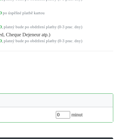
D
po úspěšné platbě kartou
D
, platný bude po obdržení platby (0-3 prac. dny)
d, Cheque Dejeneur atp.)
D
, platný bude po obdržení platby (0-3 prac. dny)
minut