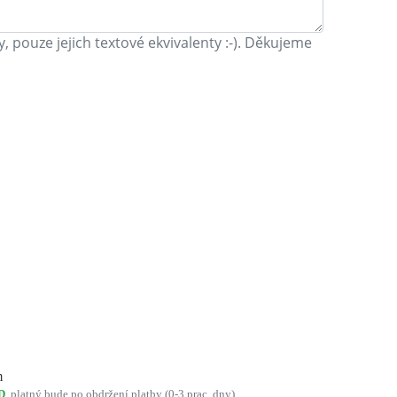
 pouze jejich textové ekvivalenty :-). Děkujeme
m
D
, platný bude po obdržení platby (0-3 prac. dny)