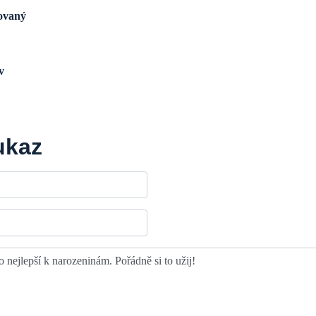
rovaný
v
ukaz