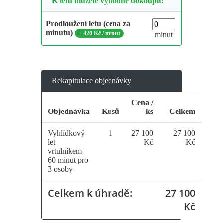
K letu můžete výhodně dokoupit:
Prodloužení letu (cena za
minutu)
+
420 Kč / minut
minut
Rekapitulace objednávky
Cena /
Objednávka
Kusů
ks
Celkem
Vyhlídkový
1
27 100
27 100
let
Kč
Kč
vrtulníkem
60 minut pro
3 osoby
Celkem k úhradě:
27 100
Kč