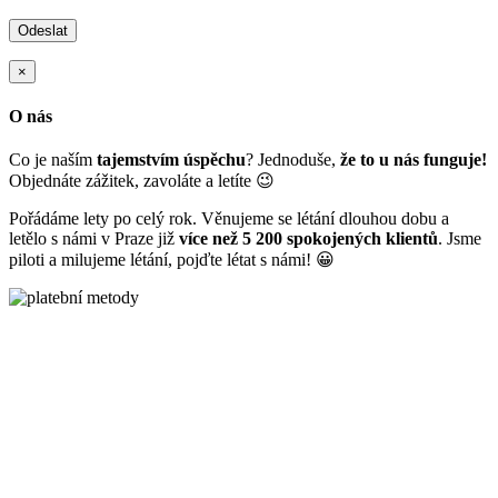
×
O nás
Co je naším
tajemstvím úspěchu
? Jednoduše,
že to u nás funguje!
Objednáte zážitek, zavoláte a letíte 😉
Pořádáme lety po celý rok. Věnujeme se létání dlouhou dobu a
letělo s námi v Praze již
více než 5 200 spokojených klientů
. Jsme
piloti a milujeme létání, pojďte létat s námi! 😀