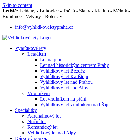
Skip to content
Letiště:
Letňany - Bubovice - Točná - Slaný - Kladno - Mělník -
Roudnice - Velvary - Boleslav
info@vyhlidkoveletypraha.cz
Vyhlídkové lety
Letadlem
Let na přání
Let nad historickým centrem Prahy
Vyhlídkový let Bezděz
Vyhlídkový let Karlštejn
Vyhlídkový let nad Prahou
Vyhlídkový let nad Alpy
Vrtulníkem
Let vrtulníkem na přání
Vyhlídkový let vrtulníkem nad Říp
Specialitky
Adrenalinový let
Noční let
Romantický let
Vyhlídkový let nad Alpy
Dárkový poukaz