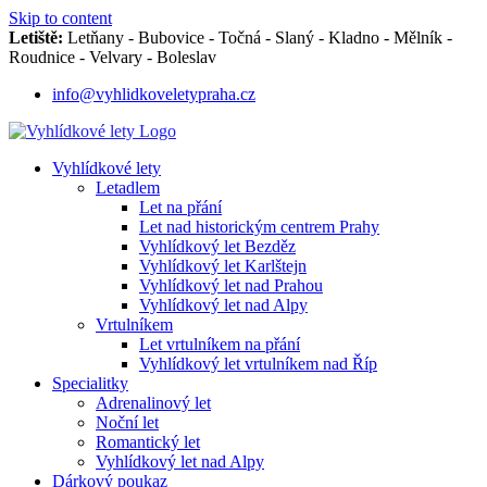
Skip to content
Letiště:
Letňany - Bubovice - Točná - Slaný - Kladno - Mělník -
Roudnice - Velvary - Boleslav
info@vyhlidkoveletypraha.cz
Vyhlídkové lety
Letadlem
Let na přání
Let nad historickým centrem Prahy
Vyhlídkový let Bezděz
Vyhlídkový let Karlštejn
Vyhlídkový let nad Prahou
Vyhlídkový let nad Alpy
Vrtulníkem
Let vrtulníkem na přání
Vyhlídkový let vrtulníkem nad Říp
Specialitky
Adrenalinový let
Noční let
Romantický let
Vyhlídkový let nad Alpy
Dárkový poukaz