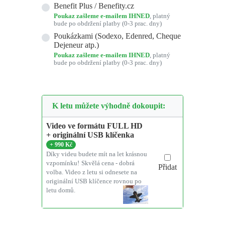
Benefit Plus / Benefity.cz
Poukaz zašleme e-mailem IHNED
, platný
bude po obdržení platby (0-3 prac. dny)
Poukázkami (Sodexo, Edenred, Cheque
Dejeneur atp.)
Poukaz zašleme e-mailem IHNED
, platný
bude po obdržení platby (0-3 prac. dny)
K letu můžete výhodně dokoupit:
Video ve formátu FULL HD
+ originální USB klíčenka
+
990 Kč
Díky videu budete mít na let krásnou
vzpomínku!
Skvělá cena - dobrá
Přidat
volba. Video z letu si odnesete na
originální USB klíčence rovnou po
letu domů.