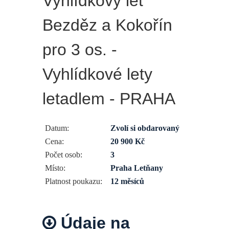
Vyhlídkový let
Bezděz a Kokořín
pro 3 os. -
Vyhlídkové lety
letadlem - PRAHA
Datum:
Zvolí si obdarovaný
Cena:
20 900 Kč
Počet osob:
3
Místo:
Praha Letňany
Platnost poukazu:
12 měsíců
Údaje na