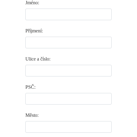
Jméno:
Příjmení:
Ulice a číslo:
PSČ:
Město: