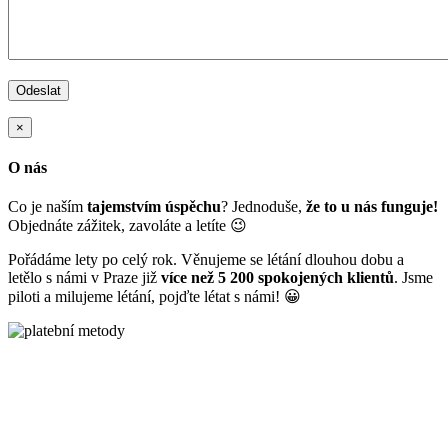
×
O nás
Co je naším
tajemstvím úspěchu
? Jednoduše,
že to u nás funguje!
Objednáte zážitek, zavoláte a letíte 😉
Pořádáme lety po celý rok. Věnujeme se létání dlouhou dobu a
letělo s námi v Praze již
více než 5 200 spokojených klientů
. Jsme
piloti a milujeme létání, pojďte létat s námi! 😀