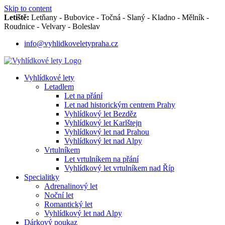
Skip to content
Letiště:
Letňany - Bubovice - Točná - Slaný - Kladno - Mělník -
Roudnice - Velvary - Boleslav
info@vyhlidkoveletypraha.cz
Vyhlídkové lety
Letadlem
Let na přání
Let nad historickým centrem Prahy
Vyhlídkový let Bezděz
Vyhlídkový let Karlštejn
Vyhlídkový let nad Prahou
Vyhlídkový let nad Alpy
Vrtulníkem
Let vrtulníkem na přání
Vyhlídkový let vrtulníkem nad Říp
Specialitky
Adrenalinový let
Noční let
Romantický let
Vyhlídkový let nad Alpy
Dárkový poukaz