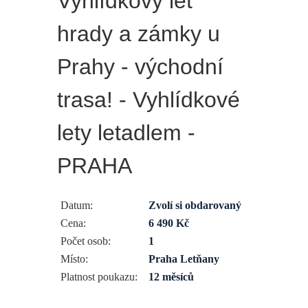
Vyhlídkový let
hrady a zámky u
Prahy - východní
trasa! - Vyhlídkové
lety letadlem -
PRAHA
Datum:
Zvolí si obdarovaný
Cena:
6 490 Kč
Počet osob:
1
Místo:
Praha Letňany
Platnost poukazu:
12 měsíců