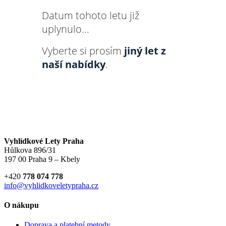
Datum tohoto letu již
uplynulo...
Vyberte si prosím
jiný let z
naší nabídky
.
Vyhlídkové Lety Praha
Hůlkova 896/31
197 00 Praha 9 – Kbely
+420
778 074 778
info@vyhlidkoveletypraha.cz
O nákupu
Doprava a platební metody